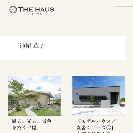
The Haus
池尾 華子
風と、光と、景色
【モデルハウス／
を招く平屋
奏舎シリーズ②】