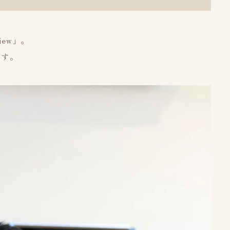
iew」。
ます。