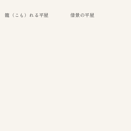
籠（こも）れる平屋
借景の平屋