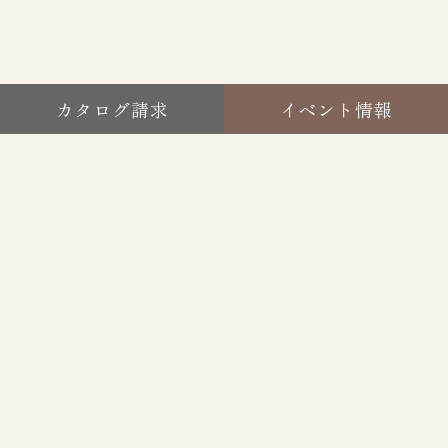
カタログ請求
イベント情報
北九州・大分の施工対応エリア
SERVICE AREAS
北九州・大分エリアを中心に、土地の特性を活かしな
がら、設計から施工まで一貫して住まいづくりを行っ