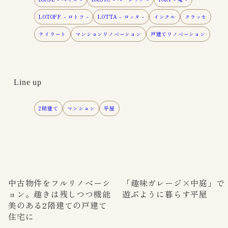
LOTOFF - ロトフ -
LOTTA - ロッタ -
インクル
クラッセ
テイラート
マンションリノベーション
戸建てリノベーション
Line up
2階建て
マンション
平屋
中古物件をフルリノベーシ
「趣味ガレージ×中庭」で
ョン。趣きは残しつつ機能
遊ぶように暮らす平屋
美のある2階建ての戸建て
住宅に