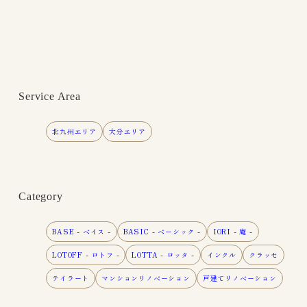
Service Area
北九州エリア
大分エリア
Category
BASE - ベイス -
BASIC - ベーシック -
IORI - 庵 -
LOTOFF - ロトフ -
LOTTA - ロッタ -
インクル
クラッセ
テイラート
マンションリノベーション
戸建てリノベーション