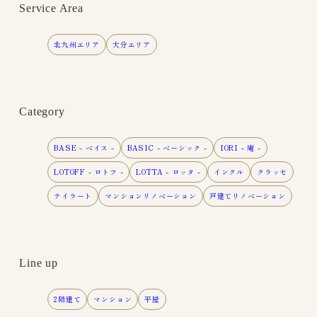
Service Area
北九州エリア
大分エリア
Category
BASE - ベイス -
BASIC - ベーシック -
IORI - 庵 -
LOTOFF - ロトフ -
LOTTA - ロッタ -
インクル
クラッセ
テイラート
マンションリノベーション
戸建てリノベーション
Line up
2階建て
マンション
平屋