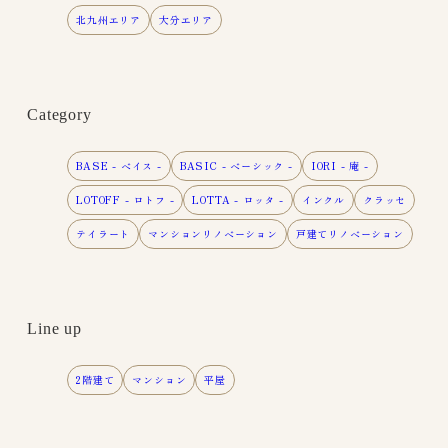
北九州エリア
大分エリア
Category
BASE - ベイス -
BASIC - ベーシック -
IORI - 庵 -
LOTOFF - ロトフ -
LOTTA - ロッタ -
インクル
クラッセ
テイラート
マンションリノベーション
戸建てリノベーション
Line up
2階建て
マンション
平屋