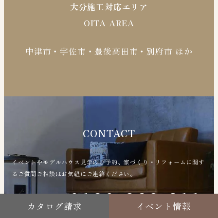
大分施工対応エリア
OITA AREA
中津市・宇佐市・豊後高田市・別府市 ほか
CONTACT
イベントやモデルハウス見学のご予約、家づくり・リフォームに関す
るご質問ご相談はお気軽にご連絡ください。
0120-928-311
FREE CALL
カタログ請求
イベント情報
電話受付／9：00〜18：00 定休日／火曜日・水曜日