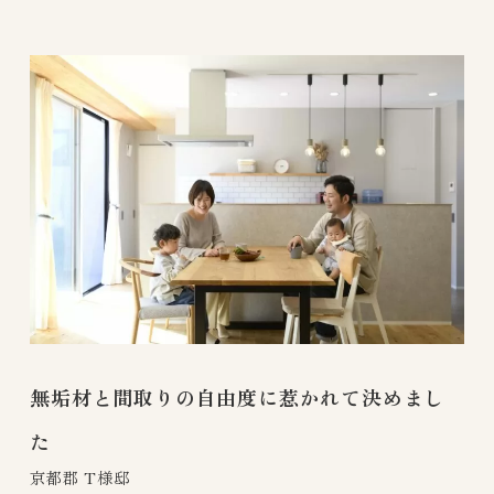
さ
ら
に
詳
し
く
無垢材と間取りの自由度に惹かれて決めまし
た
京都郡 T様邸