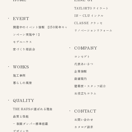
TAYLORTO テイラート
IN – CLU インクル
EVENT
CLASSE クラッセ
開催中のイベント情報 【150周年キャ
リノベーションリフォーム
ンペーン実施中！】
モデルハウス
COMPANY
家づくり相談会
コンセプト
代表あいさつ
WORKS
企業情報
施工事例
店舗案内
暮らしの風景
建築家・スタッフ紹介
お役立ちコラム
QUALITY
THE HAUSが選ばれる理由
CONTACT
品質と性能
お問い合わせ
– 制震ダンパー標準搭載
カタログ請求
デザイン力