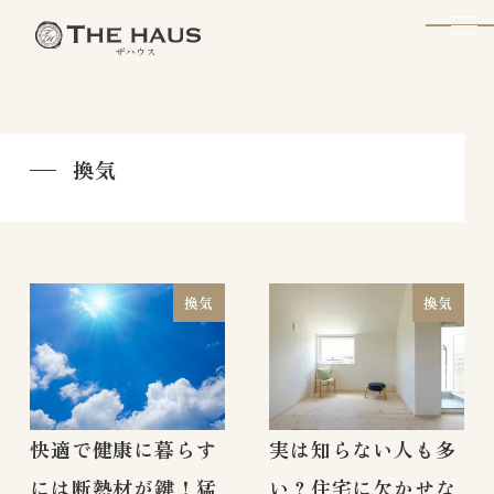
The Haus
換気
換気
換気
快適で健康に暮らす
実は知らない人も多
には断熱材が鍵！猛
い？住宅に欠かせな