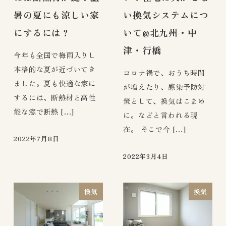
暑の夏にも涼しい家
い換気システムにつ
にするには？
いて@北九州・中
津・行橋
今年も全国で梅雨入りし
本格的な夏が近づいてき
コロナ禍で、おうち時間
ました。夏も快適な家に
が増えたり、感染予防対
するには、断熱材と高性
策として、換気はこまめ
能な窓で断熱 […]
に。などと言われる現
在。 そこで今 […]
2022年7月8日
2022年3月4日
換気
換気