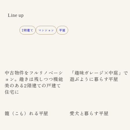
Line up
2階建て
マンション
平屋
中古物件をフルリノベーシ
「趣味ガレージ×中庭」で
ョン。趣きは残しつつ機能
遊ぶように暮らす平屋
美のある2階建ての戸建て
住宅に
籠（こも）れる平屋
愛犬と暮らす平屋