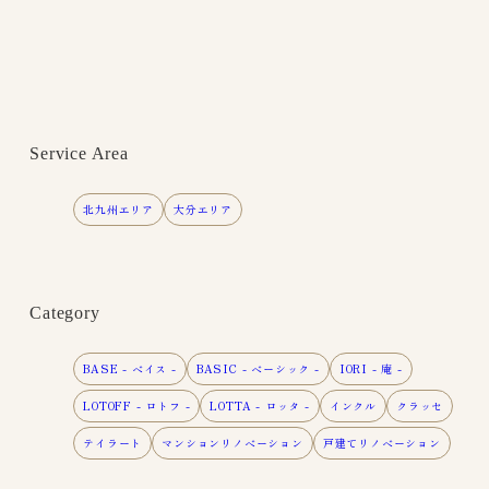
Service Area
北九州エリア
大分エリア
Category
BASE - ベイス -
BASIC - ベーシック -
IORI - 庵 -
LOTOFF - ロトフ -
LOTTA - ロッタ -
インクル
クラッセ
テイラート
マンションリノベーション
戸建てリノベーション