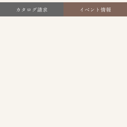
カタログ請求
イベント情報
北九州・大分の施工対応エリア
SERVICE AREAS
北九州・大分エリアを中心に、土地の特性を活かしな
がら、設計から施工まで一貫して住まいづくりを行っ
ています。