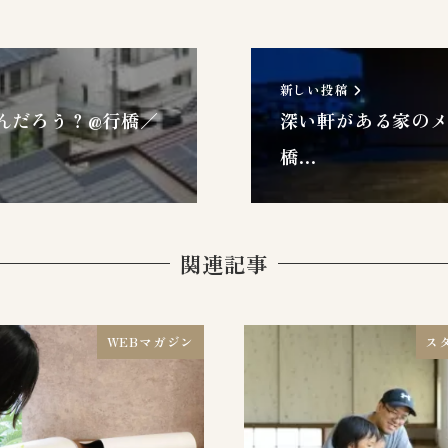
新しい投稿
んだろう？@行橋／
深い軒がある家のメ
橋…
関連記事
WEBマガジン
ス