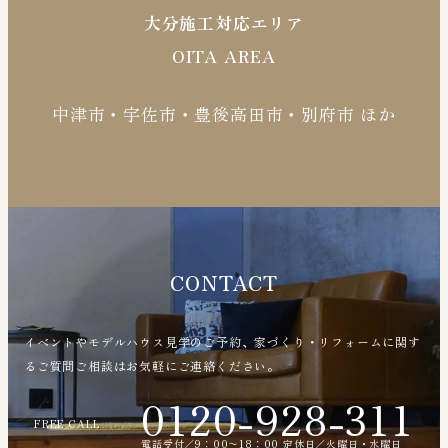
大分施工対応エリア
OITA AREA
中津市・宇佐市・豊後高田市・別府市 ほか
CONTACT
イベントやモデルハウス見学のご予約、家づくり・リフォームに関す
るご質問ご相談はお気軽にご連絡ください。
0120-928-311
FREE CALL
電話受付／9：00〜18：00 定休日／火曜日・水曜日